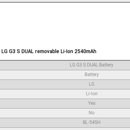
r LG G3 S DUAL removable Li-Ion 2540mAh
LG G3 S DUAL Battery
Battery
LG
Li-Ion
Yes
No
BL-54SH