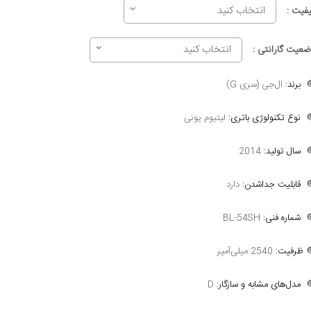
انتخاب کنید
کیفیت 
انتخاب کنید
وضعیت گارانتی 
ال‌جی (سری G)
برند:

لیتیوم یونی
نوع تکنولوژی باتری:

2014
سال تولید:

دارد
قابلیت جداشدن:

BL-54SH
شماره فنی:

2540 میلی‌آمپر
ظرفیت:

D
مدل‌های مشابه و سازگار:
