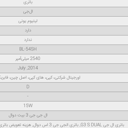
باتری
ال‌جی
لیتیوم یونی
دارد
ندارد
BL-54SH
2540 میلی‌آمپر
2014, July
اورجینال شرکتی، کپی، های کپی، اصل چین، فابر
D
-
15W
ال جی جی 3 بیت دوال
باتری ال جی G3 S DUAL, باتری الجی جی 3 اس دوال, هزینه تعویض باتری LG G3 S DUAL, خرید باتری BL-54SH