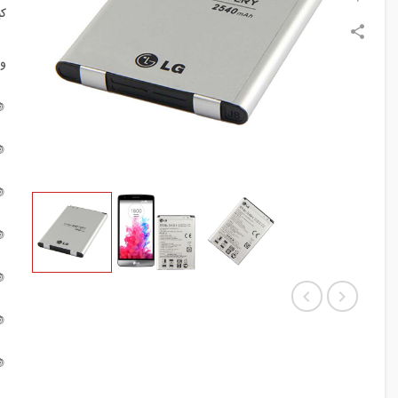
:
:






