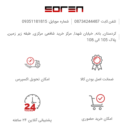
تلفن ثابت 08734244487
شماره موبایل: 09351181815
کردستان, بانه, خیابان شهدا, مرکز خرید شافعی مرکزی, طبقه زیر زمین,
پلاک 105 الی 108
ضمانت اصل بودن کالا
اﻣﮑﺎن ﺗﺤﻮﯾﻞ اﮐﺴﭙﺮس
امکان خرید حضوری
پشتیبانی آنلاین ۲۴ ساعته