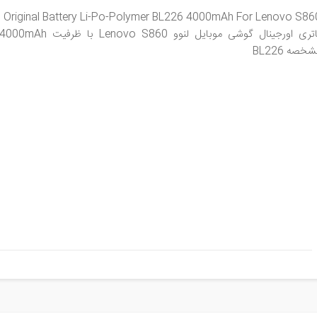
Original Battery Li-Po-Polymer BL226 4000mAh For Lenovo S86
خصه BL226