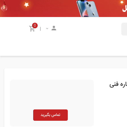
0
|
ی موبایل لنوو Lenovo S860 شماره فنی
تماس بگیرید