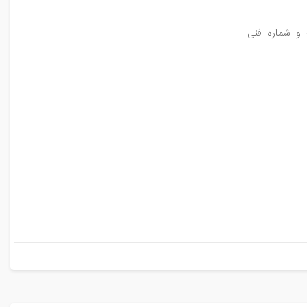
باتری اورجینال گوشی موبایل لنوو Lenovo S860 با ظرفیت 4000mAh و شماره فنی