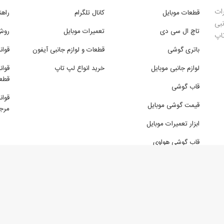
ات
قطعات موبایل
کانال تلگرام
راهن
بی
تاچ ال سی دی
تعمیرات موبایل
روش
تاپ
باتری گوشی
قطعات و لوازم جانبی آیفون
قوان
لوازم جانبی موبایل
خرید انواع لپ تاپ
قوان
قطع
قاب گوشی
قوان
قیمت گوشی موبایل
مرجو
ابزار تعمیرات موبایل
قاب گوشی هواوی
قاب گوشی سامسونگ
 غیرتجاری و صرفا با ذکر منبع بلامانع می باشد. تمامی حقوق سایت برای SorenStore.com محفوظ است ©023