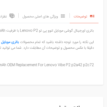
توضیحات
ویژگی های اصلی محصول
نظرات
باتری اورجینال گوشی موبایل لنوو پی تو Lenovo P2 با ظرفیت 5000mAh شماره فنی مشخصه BL262 همراه با کیفیت اورجینال و شرکتی لنوو موجود در فروشگاه سورن استور
این نکته را مورد توجه داشته باشید که تمام محصولات
باتری موبایل ل
دقیقا با عکس محصول و توضیحات آن مطابقت دارد. شما می توانید 
000mAh OEM Replacement For Lenovo Vibe P2 p2a42 p2c72