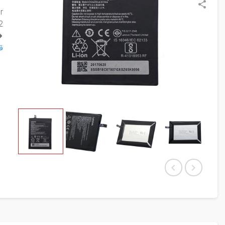
r
2
قط