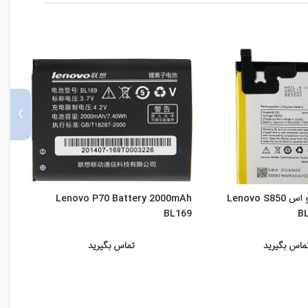
›
باتری گوشی لنوو اس Lenovo S850
Lenovo P70 Battery 2000mAh
Z2
BL169
ماس بگیرید
تماس بگیرید