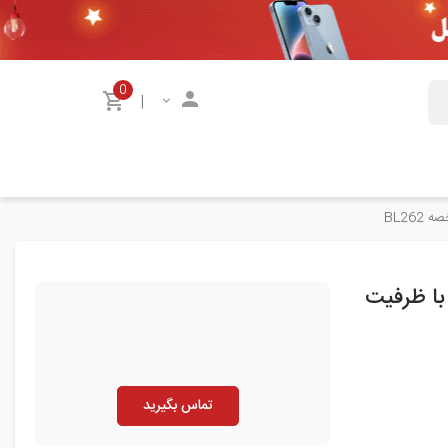
0
|
تری اورجینال گوشی موبایل لنوو پی تو Lenovo P2 با ظرفیت
تماس بگیرید