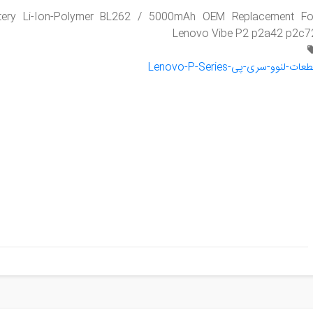
attery Li-Ion-Polymer BL262 / 5000mAh OEM Replacement Fo
Lenovo Vibe P2 p2a42 p2c7
عات-لنوو-سری-پی-Lenovo-P-Series