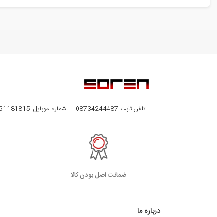
تلفن ثابت 08734244487
شماره موبایل: 09351181815
ضمانت اصل بودن کالا
درباره ما