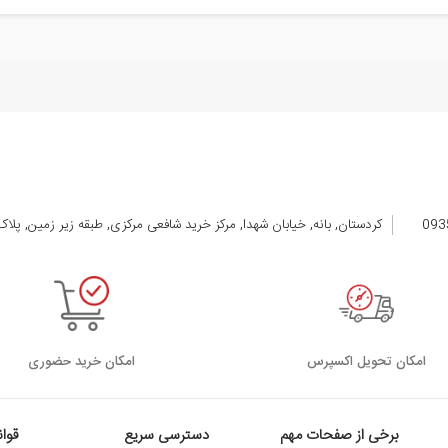
کردستان, بانه, خیابان شهدا, مرکز خرید شافعی مرکزی, طبقه زیر زمین, پلاک 105 الی 08
اﻣﮑﺎن ﺗﺤﻮﯾﻞ اﮐﺴﭙﺮس
امکان خرید حضوری
برخی از صفحات مهم
دسترسی سریع
قوا