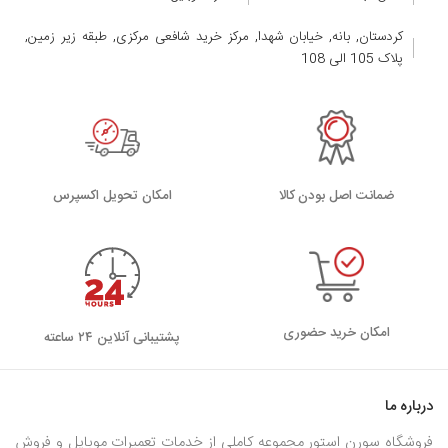
کردستان, بانه, خیابان شهدا, مرکز خرید شافعی مرکزی, طبقه زیر زمین,
پلاک 105 الی 108
ضمانت اصل بودن کالا
اﻣﮑﺎن ﺗﺤﻮﯾﻞ اﮐﺴﭙﺮس
امکان خرید حضوری
پشتیبانی آنلاین ۲۴ ساعته
درباره ما
فروشگاه سورن استور مجموعه کاملی از خدمات تعمیرات موبایل و فروش