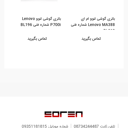
باتری گوشی لنوو ام ای
باتری گوشی لنوو Lenovo
باتری
Lenovo MA388 شماره فنی
P700i شماره فنی BL196
لنوو پی ت
BL213
تماس بگیرید
تماس بگیرید
تلفن ثابت 08734244487
شماره موبایل: 09351181815