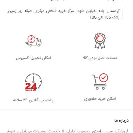
کردستان, بانه, خیابان شهدا, مرکز خرید شافعی مرکزی, طبقه زیر زمین,
پلاک 105 الی 108
ضمانت اصل بودن کالا
اﻣﮑﺎن ﺗﺤﻮﯾﻞ اﮐﺴﭙﺮس
امکان خرید حضوری
پشتیبانی آنلاین ۲۴ ساعته
درباره ما
فروشگاه سورن استور مجموعه کاملی از خدمات تعمیرات موبایل و فروش