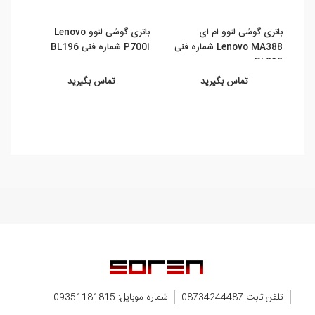
باتری گوشی لنوو ام ای
باتری گوشی لنوو Lenovo
باتری
Lenovo MA388 شماره فنی
P700i شماره فنی BL196
لنوو پی ت
BL213
تماس بگیرید
تماس بگیرید
تلفن ثابت 08734244487
شماره موبایل: 09351181815