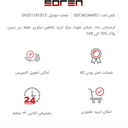
تلفن ثابت 08734244487
شماره موبایل: 09351181815
کردستان, بانه, خیابان شهدا, مرکز خرید شافعی مرکزی, طبقه زیر زمین,
پلاک 105 الی 108
ضمانت اصل بودن کالا
اﻣﮑﺎن ﺗﺤﻮﯾﻞ اﮐﺴﭙﺮس
امکان خرید حضوری
پشتیبانی آنلاین ۲۴ ساعته