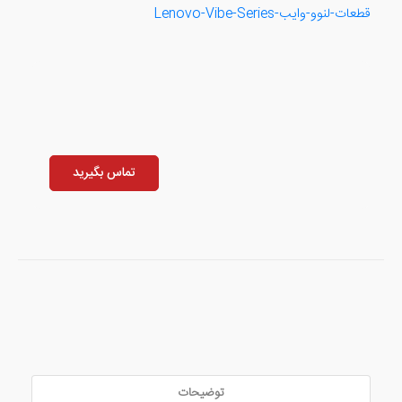
قطعات-لنوو-وایب-Lenovo-Vibe-Series
تماس بگیرید
توضیحات