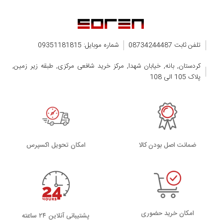
تلفن ثابت 08734244487
شماره موبایل: 09351181815
کردستان, بانه, خیابان شهدا, مرکز خرید شافعی مرکزی, طبقه زیر زمین,
پلاک 105 الی 108
ضمانت اصل بودن کالا
اﻣﮑﺎن ﺗﺤﻮﯾﻞ اﮐﺴﭙﺮس
امکان خرید حضوری
پشتیبانی آنلاین ۲۴ ساعته