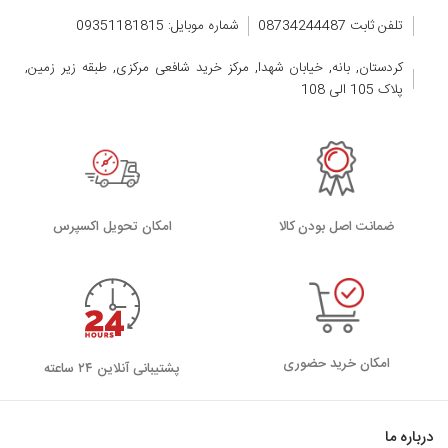
تلفن ثابت 08734244487
شماره موبایل: 09351181815
کردستان, بانه, خیابان شهدا, مرکز خرید شافعی مرکزی, طبقه زیر زمین,
پلاک 105 الی 108
ضمانت اصل بودن کالا
اﻣﮑﺎن ﺗﺤﻮﯾﻞ اﮐﺴﭙﺮس
امکان خرید حضوری
پشتیبانی آنلاین ۲۴ ساعته
درباره ما