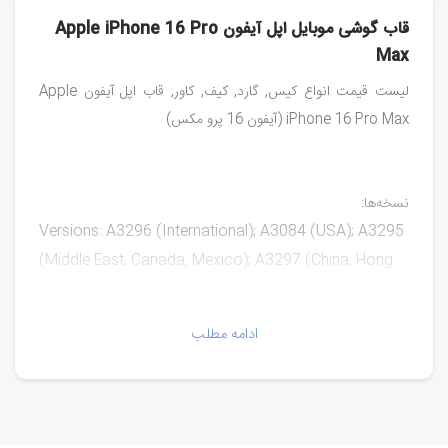
قاب گوشی موبایل اپل آیفون Apple iPhone 16 Pro
Max
لیست قیمت انواع کیس, گارد, کیف, کاور, قاب اپل آیفون Apple
iPhone 16 Pro Max (آیفون 16 پرو مکس)
نسخه‌ها:
Versions: A3296 (International); A3084 (USA); A3295
(Middle East, Canada, Mexico); A3297 (China, Hong
Kong)
ادامه مطلب
مدل‌ها:
A3296
A3084