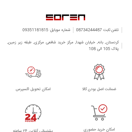
A3295
A3297
iPhone17,2
تلفن ثابت 08734244487
شماره موبایل: 09351181815
کردستان, بانه, خیابان شهدا, مرکز خرید شافعی مرکزی, طبقه زیر زمین,
پلاک 105 الی 108
ضمانت اصل بودن کالا
اﻣﮑﺎن ﺗﺤﻮﯾﻞ اﮐﺴﭙﺮس
امکان خرید حضوری
پشتیبانی آنلاین ۲۴ ساعته