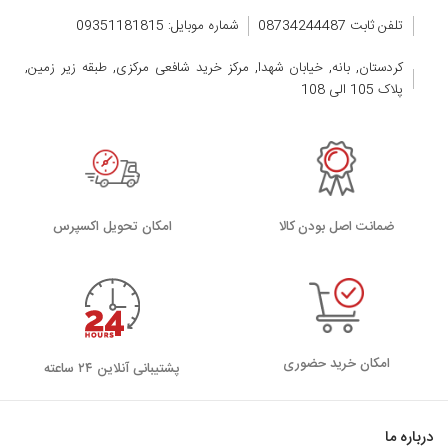
تلفن ثابت 08734244487
شماره موبایل: 09351181815
کردستان, بانه, خیابان شهدا, مرکز خرید شافعی مرکزی, طبقه زیر زمین,
پلاک 105 الی 108
ضمانت اصل بودن کالا
اﻣﮑﺎن ﺗﺤﻮﯾﻞ اﮐﺴﭙﺮس
امکان خرید حضوری
پشتیبانی آنلاین ۲۴ ساعته
درباره ما