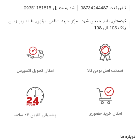
تلفن ثابت 08734244487
شماره موبایل: 09351181815
کردستان, بانه, خیابان شهدا, مرکز خرید شافعی مرکزی, طبقه زیر زمین,
پلاک 105 الی 108
ضمانت اصل بودن کالا
اﻣﮑﺎن ﺗﺤﻮﯾﻞ اﮐﺴﭙﺮس
امکان خرید حضوری
پشتیبانی آنلاین ۲۴ ساعته
درباره ما