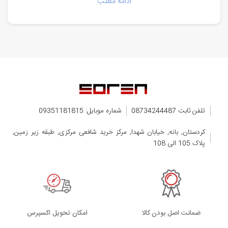
ادامه مطلب
تلفن ثابت 08734244487
شماره موبایل: 09351181815
کردستان, بانه, خیابان شهدا, مرکز خرید شافعی مرکزی, طبقه زیر زمین,
پلاک 105 الی 108
ضمانت اصل بودن کالا
اﻣﮑﺎن ﺗﺤﻮﯾﻞ اﮐﺴﭙﺮس