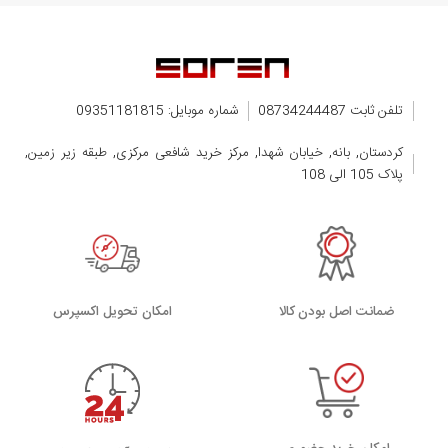
تلفن ثابت 08734244487
شماره موبایل: 09351181815
کردستان, بانه, خیابان شهدا, مرکز خرید شافعی مرکزی, طبقه زیر زمین,
پلاک 105 الی 108
ضمانت اصل بودن کالا
اﻣﮑﺎن ﺗﺤﻮﯾﻞ اﮐﺴﭙﺮس