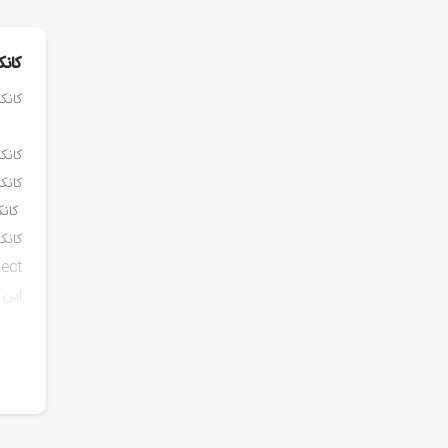
کانک
کانکت
کانک
کانک
کانکت
Connect به معنای اتصال هست
این ق
کنیم،
واژه 
در ای