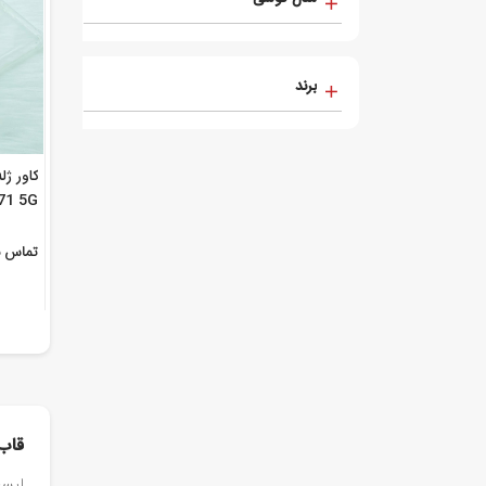
برند
71 5G
تماس ب
قاب 
لیست ق