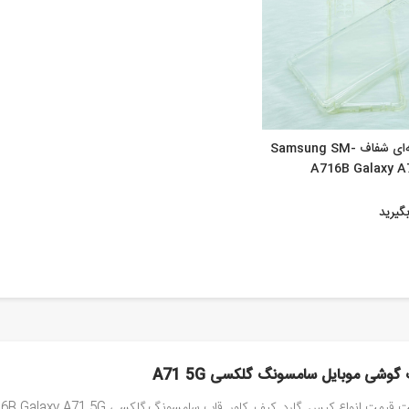
کاور ژله‌ای شفاف Samsung SM-
A716B Galaxy A
گیرید
گوشی موبایل سامسونگ گلکسی A71 5G
یمت انواع کیس, گارد, کیف, کاور, قاب سامسونگ گلکسی Samsung SM-A716B Galaxy A71 5G