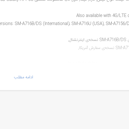
Also available with 4G/LTE 
ersions: SM-A716B/DS (International); SM-A716U (USA), SM-A7156
ینترنشنال,
سخه‌ی سفارش آمریکا,
 سفارش روسیه .SM-A7156/DSN
ادامه مطلب
ا:
SM-A7
SM-A716F
SM-A716F/
SM-A7
SM-A716B