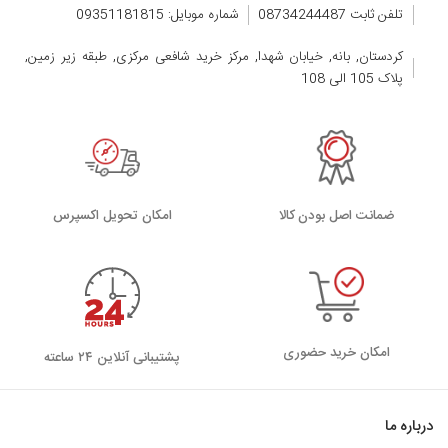
تلفن ثابت 08734244487
شماره موبایل: 09351181815
کردستان, بانه, خیابان شهدا, مرکز خرید شافعی مرکزی, طبقه زیر زمین,
پلاک 105 الی 108
ضمانت اصل بودن کالا
اﻣﮑﺎن ﺗﺤﻮﯾﻞ اﮐﺴﭙﺮس
امکان خرید حضوری
پشتیبانی آنلاین ۲۴ ساعته
درباره ما