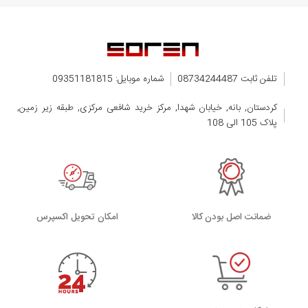
تلفن ثابت 08734244487
شماره موبایل: 09351181815
کردستان, بانه, خیابان شهدا, مرکز خرید شافعی مرکزی, طبقه زیر زمین,
پلاک 105 الی 108
ضمانت اصل بودن کالا
اﻣﮑﺎن ﺗﺤﻮﯾﻞ اﮐﺴﭙﺮس