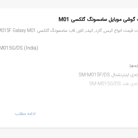
گوشی موبایل سامسونگ گلکسی M01
یمت انواع کیس, گارد, کیف, کاور, قاب سامسونگ گلکسی Samsung SM-M015F Galaxy M01
-M015G/DS (India)
‌ها:
اینترنشنال SM-M015F/DS
ند SM-M015G/DS
ا:
ادامه مطلب
SM-M0
SM-M0
SM-M015G