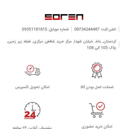
SM-A013G
SM-A013G/DS
SM-A013M
تلفن ثابت 08734244487
شماره موبایل: 09351181815
کردستان, بانه, خیابان شهدا, مرکز خرید شافعی مرکزی, طبقه زیر زمین,
پلاک 105 الی 108
ضمانت اصل بودن کالا
اﻣﮑﺎن ﺗﺤﻮﯾﻞ اﮐﺴﭙﺮس
امکان خرید حضوری
پشتیبانی آنلاین ۲۴ ساعته