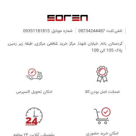
تلفن ثابت 08734244487
شماره موبایل: 09351181815
کردستان, بانه, خیابان شهدا, مرکز خرید شافعی مرکزی, طبقه زیر زمین,
پلاک 105 الی 108
ضمانت اصل بودن کالا
اﻣﮑﺎن ﺗﺤﻮﯾﻞ اﮐﺴﭙﺮس
امکان خرید حضوری
پشتیبانی آنلاین ۲۴ ساعته