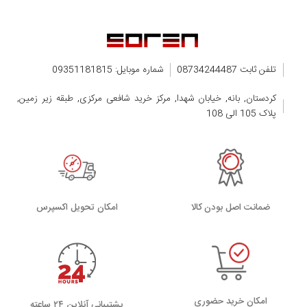
SM-G770F/DSM
SM-G770U1
تلفن ثابت 08734244487
شماره موبایل: 09351181815
کردستان, بانه, خیابان شهدا, مرکز خرید شافعی مرکزی, طبقه زیر زمین,
پلاک 105 الی 108
ضمانت اصل بودن کالا
اﻣﮑﺎن ﺗﺤﻮﯾﻞ اﮐﺴﭙﺮس
امکان خرید حضوری
پشتیبانی آنلاین ۲۴ ساعته