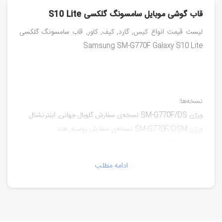
قاب گوشی موبایل سامسونگ گلکسی S10 Lite
لیست قیمت انواع کیس, گارد, کیف, کاور, قاب سامسونگ گلکسی
Samsung SM-G770F Galaxy S10 Lite
نسخه‌ها:
ورژن SM-G770F/DS نسخه‌ی سفارش گلوبال جهانی, اینترنشنال
ورژن SM-G770F/DSM نسخه‌ی سفارش روسیه, هند
ورژن SM-G770U1 یو‌اس‌ای آنلاک‌شده
ادامه مطلب
مدل‌ها:
SM-G770F
SM-G770F/DS