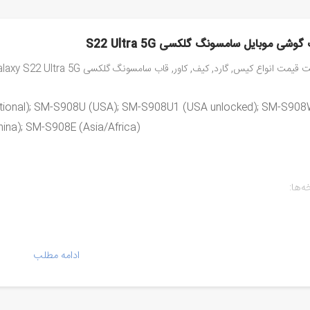
گوشی موبایل سامسونگ گلکسی S22 Ultra 5G
یمت انواع کیس, گارد, کیف, کاور, قاب سامسونگ گلکسی Samsung SM-S908B Galaxy S22 Ultra 5G
ational); SM-S908U (USA); SM-S908U1 (USA unlocked); SM-S90
na); SM-S908E (Asia/Africa)
‌ها:
ها:
ادامه مطلب
SM-S9
SM-S908B
SM-S9