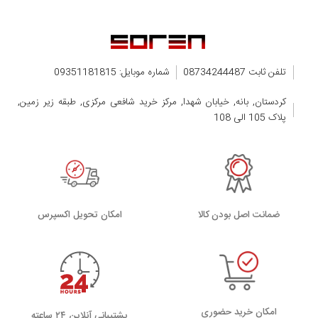
ورژن SM-N960U نسخه‌ی سفارش یو‌اس‌ای
ورژن SM-N9600/DS نسخه‌ی سفارش لاتام/ برزیل/ چین
تلفن ثابت 08734244487
شماره موبایل: 09351181815
مدل‌ها:
کردستان, بانه, خیابان شهدا, مرکز خرید شافعی مرکزی, طبقه زیر زمین,
SM-N960F
پلاک 105 الی 108
SM-N9600
SM-N960F
SM-N960U
SM-N960U1
ضمانت اصل بودن کالا
اﻣﮑﺎن ﺗﺤﻮﯾﻞ اﮐﺴﭙﺮس
SM-N960N
SM-N960W
SM-N960X
SCV40
امکان خرید حضوری
پشتیبانی آنلاین ۲۴ ساعته