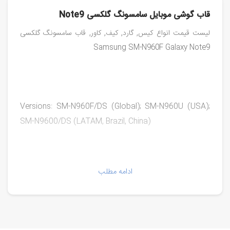
قاب گوشی موبایل سامسونگ گلکسی Note9
لیست قیمت انواع کیس, گارد, کیف, کاور, قاب سامسونگ گلکسی
Samsung SM-N960F Galaxy Note9
Versions: SM-N960F/DS (Global); SM-N960U (USA);
SM-N9600/DS (LATAM, Brazil, China)
ادامه مطلب
نسخه‌ها:
ورژن SM-N960F/DS نسخه‌ی سفارش گلوبال جهانی,
اینترنشنال