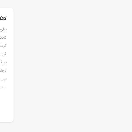
کان
برای
کانک
گرفت
فروش
بر ا
دچار
بین 
میتو
کانک
فروش
خرید