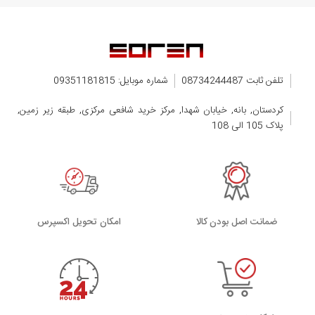
تلفن ثابت 08734244487
شماره موبایل: 09351181815
کردستان, بانه, خیابان شهدا, مرکز خرید شافعی مرکزی, طبقه زیر زمین,
پلاک 105 الی 108
ضمانت اصل بودن کالا
اﻣﮑﺎن ﺗﺤﻮﯾﻞ اﮐﺴﭙﺮس