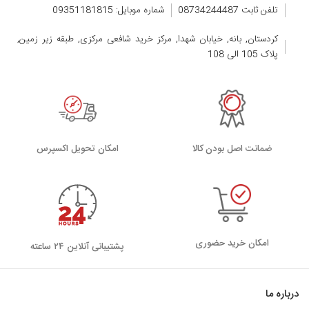
تلفن ثابت 08734244487
شماره موبایل: 09351181815
کردستان, بانه, خیابان شهدا, مرکز خرید شافعی مرکزی, طبقه زیر زمین,
پلاک 105 الی 108
ضمانت اصل بودن کالا
اﻣﮑﺎن ﺗﺤﻮﯾﻞ اﮐﺴﭙﺮس
امکان خرید حضوری
پشتیبانی آنلاین ۲۴ ساعته
درباره ما