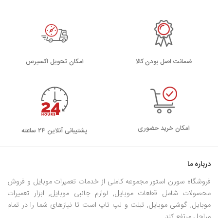
مختلفی رو مثل ،
4G
،
3G
و
4 LTE
رو ساپورت میکنن.
این پروتکل ها یکمی پیچیده هستن و
CPU
به قدرت
زیادی برای پردازش اطلاعات، درخواست و مدیریت بسته
ضمانت اصل بودن کالا
اﻣﮑﺎن ﺗﺤﻮﯾﻞ اﮐﺴﭙﺮس
های اینترنتی و انتقال دادن اطلاعات مربوط به بسته، به
اپراتور نیاز داره. گوشی های همراه برای اینکه بتونن به
همه ی این عملیات رسیدگی کنن و برای اینکه بتونن
امکان خرید حضوری
پشتیبانی آنلاین ۲۴ ساعته
کارشون رو تمام و کمال انجام بدن، از یه چیپ
جدا (به
عنوان مودم) به اسم بیس باند baseband استفاده
درباره ما
فروشگاه سورن استور مجموعه کاملی از خدمات تعمیرات موبایل و فروش
میکنن. این نکته هم فراموش نشه که چیپ بیس باند، با
محصولات شامل قطعات موبایل, لوازم جانبی موبایل, ابزار تعمیرات
موبایل, گوشی موبایل, تبلت و لپ تاپ است تا نیازهای شما را در تمام
پروسسور یا همون پردازشگر اصلی به طور مستقیم در
مراحل مرتفع کند.