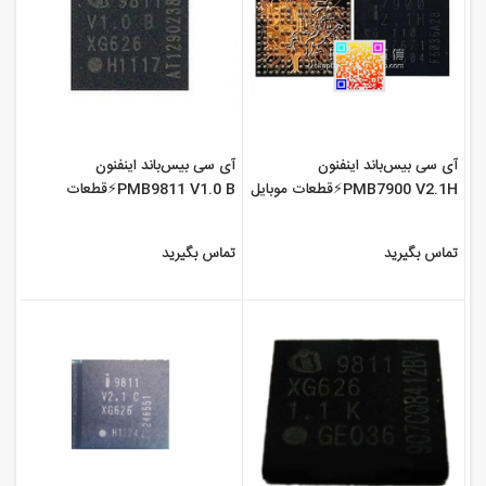
آی سی بیس‌باند اینفنون
آی سی بیس‌باند اینفنون
PMB7900 V2.1H⚡️قطعات موبایل
PMB9811 V1.0 B⚡️قطعات
سورن
موبایل سورن
تماس بگیرید
تماس بگیرید