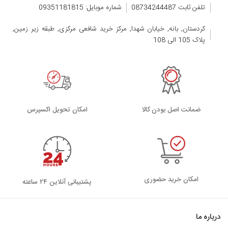
تلفن ثابت 08734244487
شماره موبایل: 09351181815
کردستان, بانه, خیابان شهدا, مرکز خرید شافعی مرکزی, طبقه زیر زمین,
پلاک 105 الی 108
ضمانت اصل بودن کالا
اﻣﮑﺎن ﺗﺤﻮﯾﻞ اﮐﺴﭙﺮس
امکان خرید حضوری
پشتیبانی آنلاین ۲۴ ساعته
درباره ما