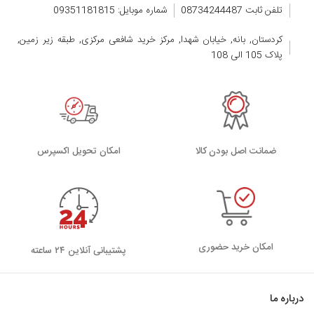
تلفن ثابت 08734244487
شماره موبایل: 09351181815
کردستان, بانه, خیابان شهدا, مرکز خرید شافعی مرکزی, طبقه زیر زمین,
پلاک 105 الی 108
ضمانت اصل بودن کالا
اﻣﮑﺎن ﺗﺤﻮﯾﻞ اﮐﺴﭙﺮس
امکان خرید حضوری
پشتیبانی آنلاین ۲۴ ساعته
درباره ما