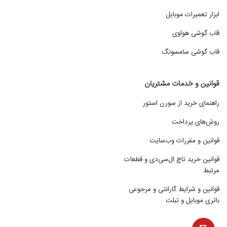
ابزار تعمیرات موبایل
Mating cycles
قاب گوشی هواوی
کانکتور‌ها هم بالاخره یه عمر محدودی دارند و پس از یه مدت اتصال
قاب گوشی سامسونگ
و قطع فرسوده میشن. در دیتاشیت‌ها برای مدت زمان کارکد یک
کانکتور از یه واژه نام میبرن به نام Mating cycles. مقدار این
قوانین و خدمات مشتریان
Mating cycles از یک نوع کانکتور به نوع دیگه فرق میکنه. به
راهنمای خرید از سورن استور
عنوان مثال ممکنه یه کانکتور usb دارای ۱۰۰۰ سیکل طول عمر باشه در
حالی که یک فروشنده ممکنه یه قطعه دیگه رو جوری طراحی کرده
روش‌های پرداخت
باشه که عمرش ۱۰ تا سیکل هم نباشه. (منظور از سیکل تعداد دفعاتی
قوانین و مقررات وب‌سایت
هست که کانکتور داخل میشه و بیرون میاد) باید حواستون باشه
قوانین خرید تاچ ال‌سی‌دی و قطعات
کانکتوری که میخواید استفاده کنیم طول عمر مناسبی برای کار شما
مرتبط
داشته باشه.
قوانین و شرایط گارانتی و مرجوعی
باتری موبایل و تبلت
Mount