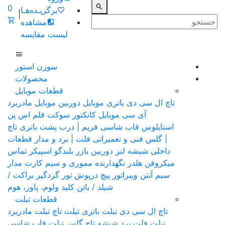
0
برگزیـده‌هـا
|
مشاهده
لیست مقایسه
سورن استور
محصولات
قطعات موبایل
تاچ ال سی دی
باتری موبایل
دوربین موبایل
مادربرد
آی سی موبایل
کانکتور سوکت
قلم اس پن
استایلوس
قاب شاسی فریم | درب پشت باتری
تاچ
| گلس فنی و تعمیراتی
فلت | برد و مدار قطعات
داخلی
شیشه لنز دوربین
بازر بلندگو
اسپیکر تماس
میکروفن
هلدر نگهدارنده مموری و سیم کارت
مدار
سیم آنتن
ویبراتور
پیچ
درپوش
تور گردگیر
براکت /
شیلد / باتن
کلید ولوم، پاور، هوم
قطعات تبلت
تاچ ال سی دی تبلت
باتری تبلت
تاچ تبلت
مادربرد
تبلت
فلت برد
شیشه تاچ گلس تبلت
قاب شاسی