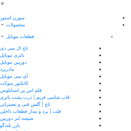
سورن استور
محصولات
قطعات موبایل
تاچ ال سی دی
باتری موبایل
دوربین موبایل
مادربرد
آی سی موبایل
کانکتور سوکت
قلم اس پن استایلوس
قاب شاسی فریم | درب پشت باتری
تاچ | گلس فنی و تعمیراتی
فلت | برد و مدار قطعات داخلی
شیشه لنز دوربین
بازر بلندگو