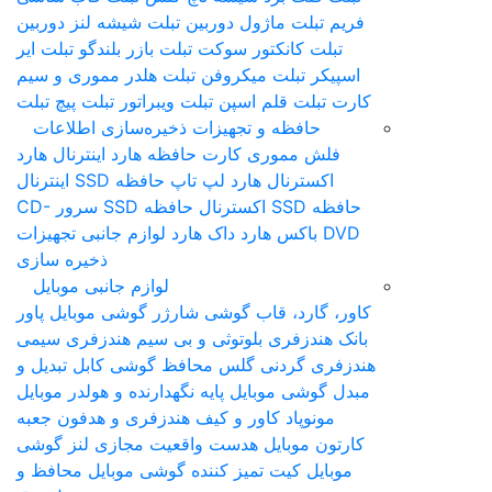
فریم تبلت
ماژول دوربین تبلت
شیشه لنز دوربین
تبلت
کانکتور سوکت تبلت
بازر بلندگو تبلت
ایر
اسپیکر تبلت
میکروفن تبلت
هلدر مموری و سیم
کارت تبلت
قلم اس‎پن تبلت
ویبراتور تبلت
پیچ تبلت
حافظه و تجهیزات ذخیره‌سازی اطلاعات
فلش مموری
کارت حافظه
هارد اینترنال
هارد
اکسترنال
هارد لپ تاپ
حافظه SSD اینترنال
حافظه SSD اکسترنال
حافظه SSD سرور
CD-
DVD
باکس هارد
داک هارد
لوازم جانبی تجهیزات
ذخیره سازی
لوازم جانبی موبایل
کاور، گارد، قاب گوشی
شارژر گوشی موبایل
پاور
بانک
هندزفری بلوتوثی و بی سیم
هندزفری سیمی
هندزفری گردنی
گلس محافظ گوشی
کابل تبدیل و
مبدل گوشی موبایل
پایه نگهدارنده و هولدر موبایل
مونوپاد
کاور و کیف هندزفری و هدفون
جعبه
کارتون موبایل
هدست واقعیت مجازی
لنز گوشی
موبایل
کیت تمیز کننده گوشی موبایل
محافظ و