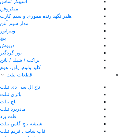
اسپیکر تماس
میکروفن
هلدر نگهدارنده مموری و سیم کارت
مدار سیم آنتن
ویبراتور
پیچ
درپوش
تور گردگیر
براکت / شیلد / باتن
کلید ولوم، پاور، هوم
قطعات تبلت
تاچ ال سی دی تبلت
باتری تبلت
تاچ تبلت
مادربرد تبلت
فلت برد
شیشه تاچ گلس تبلت
قاب شاسی فریم تبلت