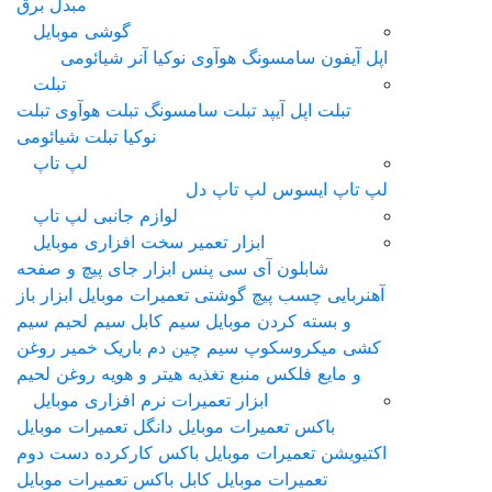
مبدل برق
گوشی موبایل
اپل آیفون
سامسونگ
هوآوی
نوکیا
آنر
شیائومی
تبلت
تبلت اپل آیپد
تبلت سامسونگ
تبلت هوآوی
تبلت
نوکیا
تبلت شیائومی
لپ تاپ
لپ‌ تاپ ایسوس
لپ تاپ دل
لوازم جانبی لپ تاپ
ابزار تعمیر سخت افزاری موبایل
شابلون آی سی
پنس
ابزار جای پیچ و صفحه
آهنربایی
چسب
پیچ گوشتی تعمیرات موبایل
ابزار باز
و بسته کردن موبایل
سیم کابل سیم لحیم سیم
کشی
ميکروسکوپ
سیم چین دم باریک
خمیر روغن
و مایع فلکس
منبع تغذیه
هیتر و هویه
روغن لحیم
ابزار تعمیرات نرم افزاری موبایل
باکس تعمیرات موبایل
دانگل تعمیرات موبایل
اکتیویشن تعمیرات موبایل
باکس کارکرده دست دوم
تعمیرات موبایل
کابل باکس تعمیرات موبایل