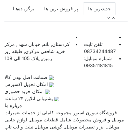
جدیدترین ها
پر فروش ترین ها
برگزیـده‌هـا
تلفن ثابت
کردستان, بانه, خیابان شهدا, مرکز
08734244487
خرید شافعی مرکزی, طبقه زیر
شماره موبایل:
زمین, پلاک 105 الی 108
09351181815
ضمانت اصل بودن کالا
اﻣﮑﺎن ﺗﺤﻮﯾﻞ اﮐﺴﭙﺮس
امکان خرید حضوری
پشتیبانی آنلاین ۲۴ ساعته
درباره ما
فروشگاه سورن استور مجموعه کاملی از خدمات تعمیرات
موبایل و فروش محصولات شامل قطعات موبایل, لوازم جانبی
موبایل, ابزار تعمیرات موبایل, گوشی موبایل, تبلت و لپ تاپ