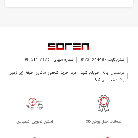
تلفن ثابت 08734244487
شماره موبایل: 09351181815
کردستان, بانه, خیابان شهدا, مرکز خرید شافعی مرکزی, طبقه زیر زمین,
پلاک 105 الی 108
ضمانت اصل بودن کالا
اﻣﮑﺎن ﺗﺤﻮﯾﻞ اﮐﺴﭙﺮس