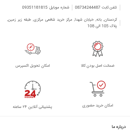
تلفن ثابت 08734244487
شماره موبایل: 09351181815
کردستان, بانه, خیابان شهدا, مرکز خرید شافعی مرکزی, طبقه زیر زمین,
پلاک 105 الی 108
ضمانت اصل بودن کالا
اﻣﮑﺎن ﺗﺤﻮﯾﻞ اﮐﺴﭙﺮس
امکان خرید حضوری
پشتیبانی آنلاین ۲۴ ساعته
درباره ما