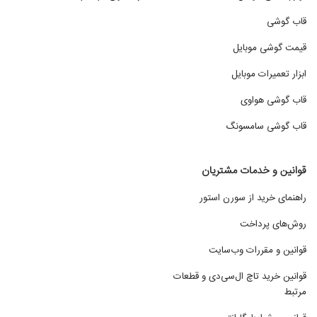
battery connector samsung
قاب گوشی
connector 4 pin
battery connector iphone
قیمت گوشی موبایل
ابزار تعمیرات موبایل
Samsung
قاب گوشی هواوی
Apple
Huawei
قاب گوشی سامسونگ
Nokia
Sony
قوانین و خدمات مشتریان
LG
راهنمای خرید از سورن استور
HTC
Motorola
روش‌های پرداخت
Lenovo
قوانین و مقررات وب‌سایت
Xiaomi
قوانین خرید تاچ ال‌سی‌دی و قطعات
Google
مرتبط
Honor