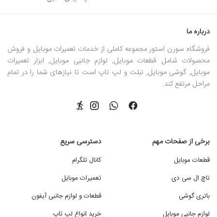
کانکتور باتری آیفون
کانکتور باتری ایپد
کانکتور باتری تبلت
درباره ما
کانکتور باتری موتورولا
فروشگاه سورن استور مجموعه کاملی از خدمات تعمیرات موبایل و فروش
کانکتور باتری لنوو
محصولات شامل قطعات موبایل, لوازم جانبی موبایل, ابزار تعمیرات
کانکتور باتری ایسوس
موبایل, گوشی موبایل, تبلت و لپ تاپ است تا نیازهای شما را در تمام
مراحل مرتفع کند.
کانکتور باتری گلکسی تب
کانکتور باتری گلکسی نوت
کانکتور باتری اچ تی سی
کانکتور باتری شیائومی
کانکتور باتری هوآوی
برخی از صفحات مهم
دسترسی سریع
کانکتور باتری آنر
قطعات موبایل
کانال تلگرام
کانکتور باتری بلک بری
تاچ ال سی دی
تعمیرات موبایل
کانکتور باتری 4 پین
کانکتور باتری 3 پین
باتری گوشی
قطعات و لوازم جانبی آیفون
کانکتور باتری 2 پین
لوازم جانبی موبایل
خرید انواع لپ تاپ