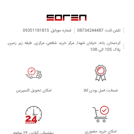
سفارش کانکتور باتری
فروشگاه کانکتور باتری
قطعات کانکتور باتری
قطعه کانکتور باتری
تلفن ثابت 08734244487
شماره موبایل: 09351181815
مشکل کانکتور باتری
کردستان, بانه, خیابان شهدا, مرکز خرید شافعی مرکزی, طبقه زیر زمین,
کندن کانکتور باتری
پلاک 105 الی 108
شکستن کانکتور باتری
تعویض کانکتور باتری
مشکل کانکتور باتری
سیم کشی کانکتور باتری
مسیر کانکتور باتری
ضمانت اصل بودن کالا
اﻣﮑﺎن ﺗﺤﻮﯾﻞ اﮐﺴﭙﺮس
نقشه کانکتور باتری
کانکتور باتری سامسونگ
کانکتور باتری سونی
کانکتور باتری ال جی
کانکتور باتری نوکیا
امکان خرید حضوری
پشتیبانی آنلاین ۲۴ ساعته