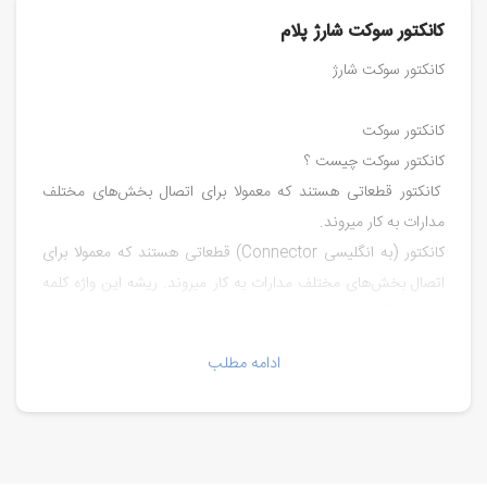
کانکتور سوکت شارژ پلام
کانکتور سوکت شارژ
کانکتور سوکت
کانکتور سوکت چیست ؟
کانکتور قطعاتی هستند که معمولا برای اتصال بخش‌های مختلف
مدارات به کار میروند.
کانکتور (به انگلیسی Connector) قطعاتی هستند که معمولا برای
اتصال بخش‌های مختلف مدارات به کار میروند. ریشه این واژه کلمه
Connect به معنای اتصال هست و خود کانکتور یعنی اتصال دهنده.
این قطعات معمولا در جا‌هایی که احتمال قطعی وجود داره و یا
ادامه مطلب
متمایلیم که به صورتی باشه که بعدا بتونیم اگه یه بخش خراب شد
اون رو تعویض کنیم، استفاده میشه. ورودی‌های تغذیه، اتصالات
قطعات جانبی و برد‌هایی که نیاز به تعویض دارن از این دست
هستند.