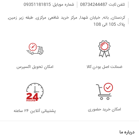
تلفن ثابت 08734244487
شماره موبایل: 09351181815
کردستان, بانه, خیابان شهدا, مرکز خرید شافعی مرکزی, طبقه زیر زمین,
پلاک 105 الی 108
ضمانت اصل بودن کالا
اﻣﮑﺎن ﺗﺤﻮﯾﻞ اﮐﺴﭙﺮس
امکان خرید حضوری
پشتیبانی آنلاین ۲۴ ساعته
درباره ما