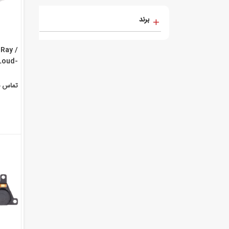
برند
 Ray /
Loud-
plete
With ...
تماس ب