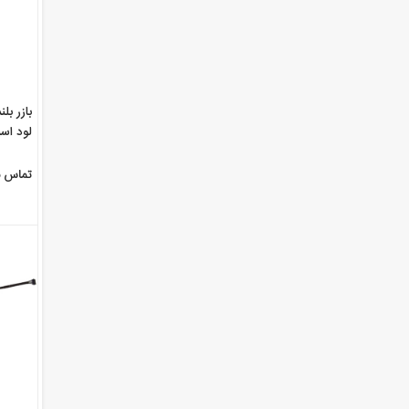
بازر بل
لود اس
ایکس Apple Iphone X
تماس ب