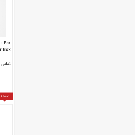
- Ear
r Box
plete
تماس ب
صفحه