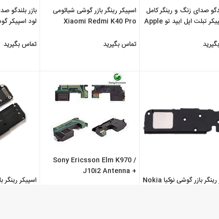
ندگو صدای زنگ و رینگر کامل
اسپیکر رینگر بازر گوشی شیائومی
بازر بلندگو صد
لود اسپیکر تبلت اپل ایپد تو Apple
Xiaomi Redmi K40 Pro
لود اسپیکر گو
i
سون
plus
گیرید
تماس بگیرید
تماس بگیرید
Sony Ericsson Elm K970 /
J10i2 Antenna +
اسپیکر رینگر بازر گوشی نوکیا Nokia
اسپیکر رینگر ب
Loudspeaker / Buzzer
 Redmi K40
تماس بگیرید
گیرید
تماس بگیرید