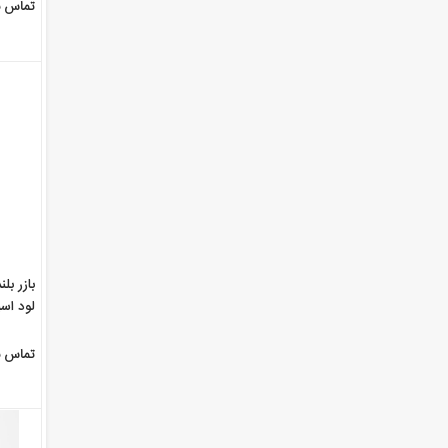
تماس ب
بازر بل
لود اس
Apple ...
تماس ب