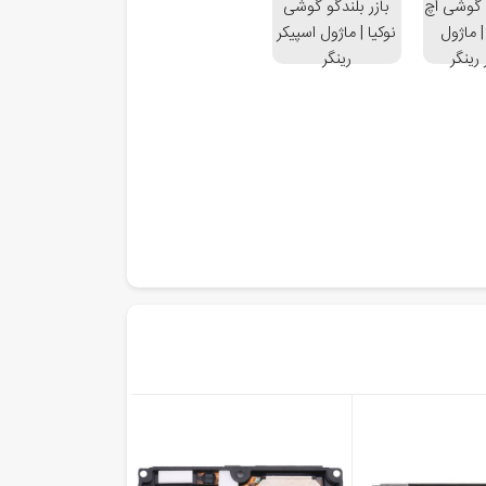
و گوشی اچ
بازر بلندگو گوشی
 ماژول
نوکیا | ماژول اسپیکر
رینگر
رینگر