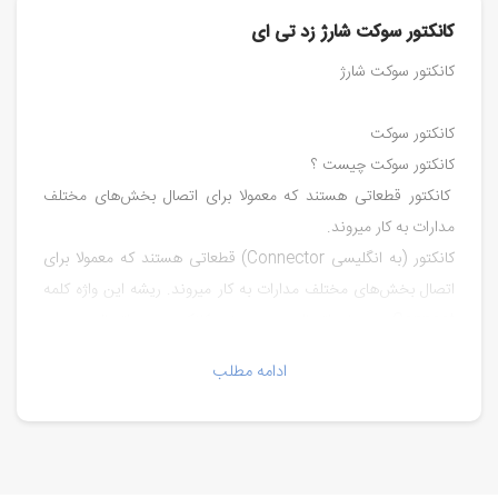
کانکتور سوکت شارژ زد تی ای
کانکتور سوکت شارژ
کانکتور سوکت
کانکتور سوکت چیست ؟
کانکتور قطعاتی هستند که معمولا برای اتصال بخش‌های مختلف
مدارات به کار میروند.
کانکتور (به انگلیسی Connector) قطعاتی هستند که معمولا برای
اتصال بخش‌های مختلف مدارات به کار میروند. ریشه این واژه کلمه
Connect به معنای اتصال هست و خود کانکتور یعنی اتصال دهنده.
این قطعات معمولا در جا‌هایی که احتمال قطعی وجود داره و یا
ادامه مطلب
متمایلیم که به صورتی باشه که بعدا بتونیم اگه یه بخش خراب شد
اون رو تعویض کنیم، استفاده میشه. ورودی‌های تغذیه، اتصالات
قطعات جانبی و برد‌هایی که نیاز به تعویض دارن از این دست
هستند.