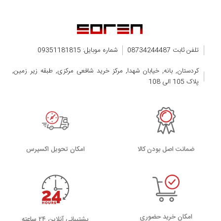
تلفن ثابت 08734244487
شماره موبایل: 09351181815
کردستان, بانه, خیابان شهدا, مرکز خرید شافعی مرکزی, طبقه زیر زمین,
پلاک 105 الی 108
ضمانت اصل بودن کالا
اﻣﮑﺎن ﺗﺤﻮﯾﻞ اﮐﺴﭙﺮس
امکان خرید حضوری
پشتیبانی آنلاین ۲۴ ساعته