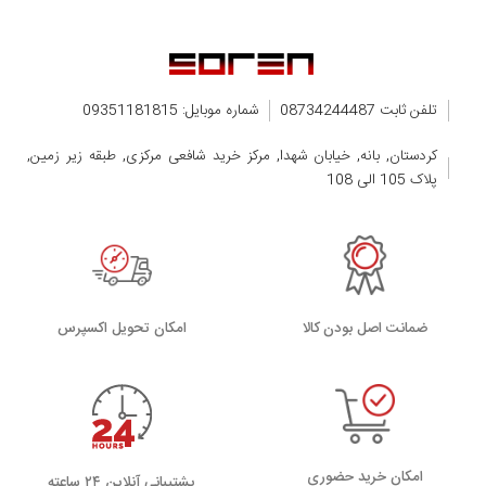
تلفن ثابت 08734244487
شماره موبایل: 09351181815
کردستان, بانه, خیابان شهدا, مرکز خرید شافعی مرکزی, طبقه زیر زمین,
پلاک 105 الی 108
ضمانت اصل بودن کالا
اﻣﮑﺎن ﺗﺤﻮﯾﻞ اﮐﺴﭙﺮس
امکان خرید حضوری
پشتیبانی آنلاین ۲۴ ساعته