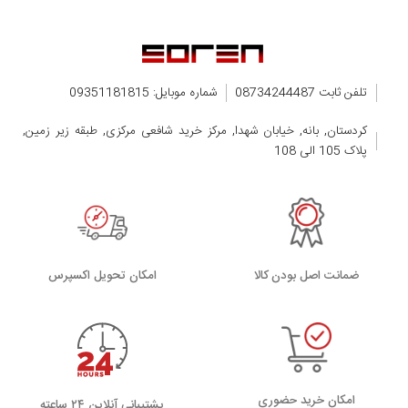
تلفن ثابت 08734244487
شماره موبایل: 09351181815
کردستان, بانه, خیابان شهدا, مرکز خرید شافعی مرکزی, طبقه زیر زمین,
پلاک 105 الی 108
ضمانت اصل بودن کالا
اﻣﮑﺎن ﺗﺤﻮﯾﻞ اﮐﺴﭙﺮس
امکان خرید حضوری
پشتیبانی آنلاین ۲۴ ساعته