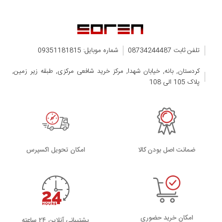
تلفن ثابت 08734244487
شماره موبایل: 09351181815
کردستان, بانه, خیابان شهدا, مرکز خرید شافعی مرکزی, طبقه زیر زمین,
پلاک 105 الی 108
ضمانت اصل بودن کالا
اﻣﮑﺎن ﺗﺤﻮﯾﻞ اﮐﺴﭙﺮس
امکان خرید حضوری
پشتیبانی آنلاین ۲۴ ساعته