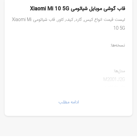
قاب گوشی موبایل شیائومی Xiaomi Mi 10 5G
لیست قیمت انواع کیس, گارد, کیف, کاور, قاب شیائومی Xiaomi Mi
10 5G
نسخه‌ها:
مدل‌ها:
M2001J2G
M2001J2I
Mi 10
ادامه مطلب