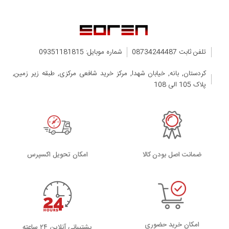
تلفن ثابت 08734244487
شماره موبایل: 09351181815
کردستان, بانه, خیابان شهدا, مرکز خرید شافعی مرکزی, طبقه زیر زمین,
پلاک 105 الی 108
ضمانت اصل بودن کالا
اﻣﮑﺎن ﺗﺤﻮﯾﻞ اﮐﺴﭙﺮس
امکان خرید حضوری
پشتیبانی آنلاین ۲۴ ساعته