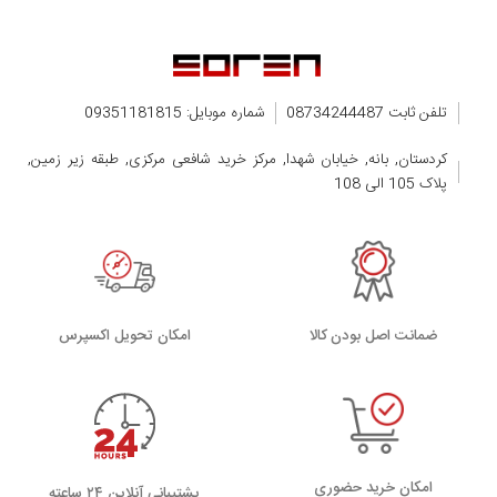
تلفن ثابت 08734244487
شماره موبایل: 09351181815
کردستان, بانه, خیابان شهدا, مرکز خرید شافعی مرکزی, طبقه زیر زمین,
پلاک 105 الی 108
ضمانت اصل بودن کالا
اﻣﮑﺎن ﺗﺤﻮﯾﻞ اﮐﺴﭙﺮس
امکان خرید حضوری
پشتیبانی آنلاین ۲۴ ساعته