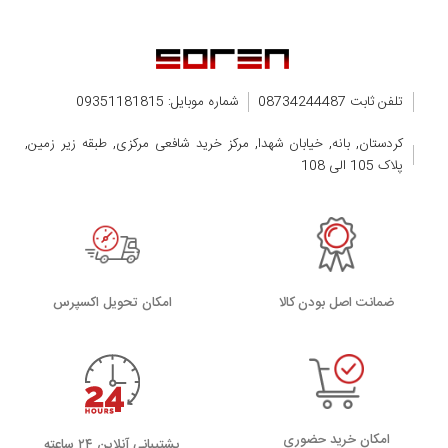
تلفن ثابت 08734244487
شماره موبایل: 09351181815
کردستان, بانه, خیابان شهدا, مرکز خرید شافعی مرکزی, طبقه زیر زمین,
پلاک 105 الی 108
ضمانت اصل بودن کالا
اﻣﮑﺎن ﺗﺤﻮﯾﻞ اﮐﺴﭙﺮس
امکان خرید حضوری
پشتیبانی آنلاین ۲۴ ساعته