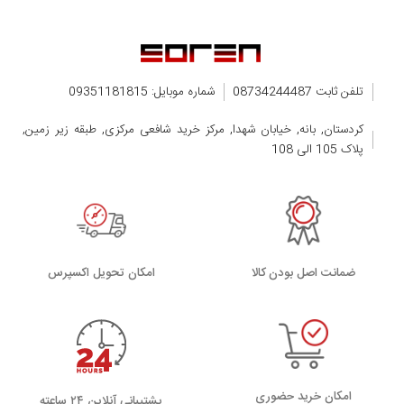
تلفن ثابت 08734244487
شماره موبایل: 09351181815
کردستان, بانه, خیابان شهدا, مرکز خرید شافعی مرکزی, طبقه زیر زمین,
پلاک 105 الی 108
ضمانت اصل بودن کالا
اﻣﮑﺎن ﺗﺤﻮﯾﻞ اﮐﺴﭙﺮس
امکان خرید حضوری
پشتیبانی آنلاین ۲۴ ساعته