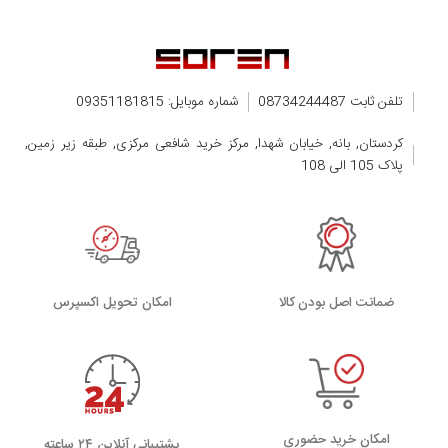
تلفن ثابت 08734244487
شماره موبایل: 09351181815
کردستان, بانه, خیابان شهدا, مرکز خرید شافعی مرکزی, طبقه زیر زمین,
پلاک 105 الی 108
ضمانت اصل بودن کالا
اﻣﮑﺎن ﺗﺤﻮﯾﻞ اﮐﺴﭙﺮس
امکان خرید حضوری
پشتیبانی آنلاین ۲۴ ساعته