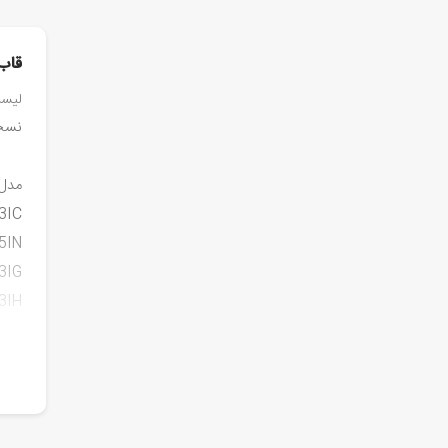
قاب گ
لیست 
نسخه
مدل‌
3IC
5IN
3IG
3IH